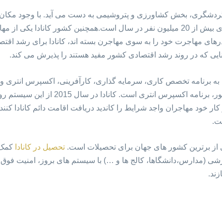
 گردشگری، بخش کشاورزی و پتروشیمی به دست می آید. با وجود مکان ه
جزو 15 کشور دیدنی دنیا با آمار گردشگری بیش از 20 میلیون نفر در سال است.همچنین کش
ی مهاجرت خود را به سوی مهاجرن بسته اند، کانادا برای رشد اقتصاد
ایی که در روند رشد اقتصادی کشور مفید هستند را پذیرش می کند.
ن به برنامه تخصص کاری، سرمایه گذاری، کارآفرینی، اکسپرس انتری و
و پر تقضاترین برنامه مهاجرت به این کشور، برن
 کار خود مهاجران واجد شرایط را کاندید دریافت اقامت دائم کانادا کنن
ت.
 از برترین کشور های جهان برای تحصیلات است.
تحصیل در کانادا
کمک ش
ی (مدارس،دانشگاها، کالج ها و …) با سیستم های بروز، امنیت فوق ال
زند.