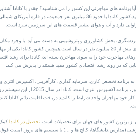
ا برنامه های مهاجرتی این کشور را می شناسید؟ چقدر با کانادا آشنایی 
سوال های خود ادامه مقاله را مطالعه کنید.کشور کانادا با حدود 36 میلیون نفر ج
اوانی دارد و آب و هوای بیشتر قسمت های این سرزمین سرد است.
 گردشگری، بخش کشاورزی و پتروشیمی به دست می آید. با وجود مکان ه
جزو 15 کشور دیدنی دنیا با آمار گردشگری بیش از 20 میلیون نفر در سال است.همچنین کش
ی مهاجرت خود را به سوی مهاجرن بسته اند، کانادا برای رشد اقتصاد
ایی که در روند رشد اقتصادی کشور مفید هستند را پذیرش می کند.
ن به برنامه تخصص کاری، سرمایه گذاری، کارآفرینی، اکسپرس انتری و
و پر تقضاترین برنامه مهاجرت به این کشور، برن
 کار خود مهاجران واجد شرایط را کاندید دریافت اقامت دائم کانادا کنن
ت.
 از برترین کشور های جهان برای تحصیلات است.
تحصیل در کانادا
کمک ش
ی (مدارس،دانشگاها، کالج ها و …) با سیستم های بروز، امنیت فوق ال