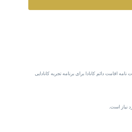
کانادا در قرعه کشی جدید اکسپرس انتری در روز ۲۰ آگوست از برنامه “Canadian-Experience-Class” تعداد ۳۳۰۰ دعوت نامه اقامت دائم کانادا برای برنامه تجربه کانادایی
د نیاز است.