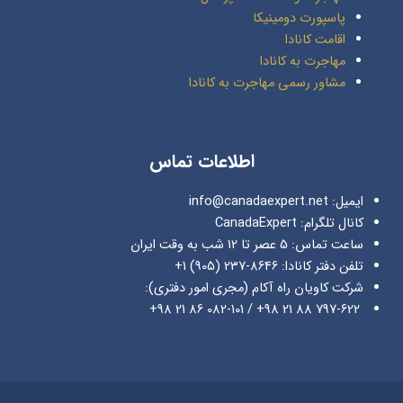
پاسپورت دومینیکا
اقامت کانادا
مهاجرت به کانادا
مشاور رسمی مهاجرت به کانادا
اطلاعات تماس
ایمیل: info@canadaexpert.net
کانال تلگرام: CanadaExpert
ساعت تماس: 5 عصر تا 12 شب به وقت ایران
تلفن دفتر کانادا: 8646-237 (905) 1+
شرکت کاویان راه آکام (مجری امور دفتری):
797-622 88 21 98+ / 082-101 86 21 98+