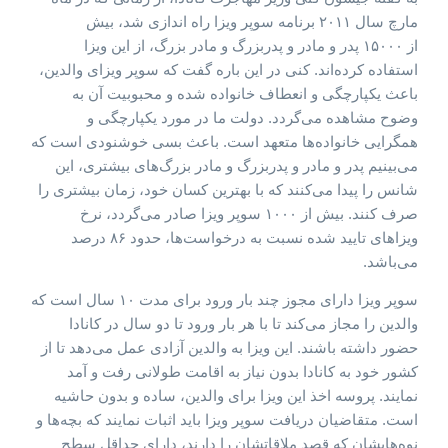
مارچ سال ۲۰۱۱ برنامه سوپر ویزا راه اندازی شد، بیش
از ۱۵۰۰۰ پدر و مادر و پدربزرگ و مادر بزرگ، از این ویزا
استفاده کرده‌اند. کنی در این باره گفت که سوپر ویزای والدین،
باعث یکپارچگی و انعطاف خانواده شده و محبوبیت آن به
وضوح مشاهده می‌گردد. دولت ما در مورد یکپارچگی و
همگرایی خانواده‌ها متعهد است. باعث بسی خوشنودی است که
می‌بینیم پدر و مادر و پدربزرگ و مادر بزرگ‌های بیشتری، این
شانس را پیدا می‌کنند که با بهترین کسان خود، زمان بیشتری را
صرف کنند. بیش از ۱۰۰۰ سوپر ویزا صادر می‌گردد، نرخ
ویزاهای تایید شده نسبت به درخواست‌ها، حدود ۸۶ درصد
می‌باشد.
سوپر ویزا دارای مجوز چند بار ورود برای مدت ۱۰ سال است که
والدین را مجاز می‌کند تا با هر بار ورود تا دو سال در کانادا
حضور داشته باشند. این ویزا به والدین آزادی عمل می‌دهد تا از
کشور خود به کانادا بدون نیاز به اقامت طولانی رفت و آمد
نمایند. پروسه اخذ این ویزا برای والدین، ساده و بدون حاشیه
است. متقاضیان دریافت سوپر ویزا باید اثبات نمایند که بچه‌ها و
نوه‌هایشان که قصد ملاقاتشان را دارند، دارای حداقل سطح