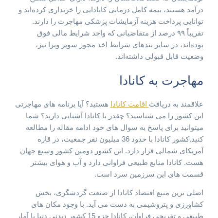
درآمد هستند، بیمه کامل درمانی کانادایی را خریداری کرده‌اند و
توانایی پرداخت هزینه آزمایشات پزشکی مهاجرت را دارند.
تقریباً ۹۹ درصد از متقاضیانی که واجد شرایط مالی فوق
بوده‌اند، در سایر بندهای شرایط اخذ مجوز سوپر ویزا نیز،
وضعیت قابل قبولی داشته‌اند.
مهاجرت به کانادا
علاقمند به دریافت
اقامت کانادا
هستید؟ آیا برنامه های مهاجرتی
این کشور را می شناسید؟ چقدر با کانادا آشنایی دارید؟ شما
میتوانید برای پاسخ به سوال های خود ادامه مقاله را مطالعه
کنید.کشور کانادا با حدود 36 میلیون نفر جمعیت، در قاره
آمریکای شمالی قرار دارد. این کشور دومین کشور وسیع جهان
هست. کانادا منابع طبیعی فراوانی دارد و آب و هوای بیشتر
قسمت های این سرزمین سرد است.
اصلی ترین منبع اقتصاد کانادا از صنعت گردشگری، بخش
کشاورزی و پتروشیمی به دست می آید. با وجود مکان های
طبیعی و تفریحی فراوان، کانادا جزو 15 کشور دیدنی دنیا با آمار