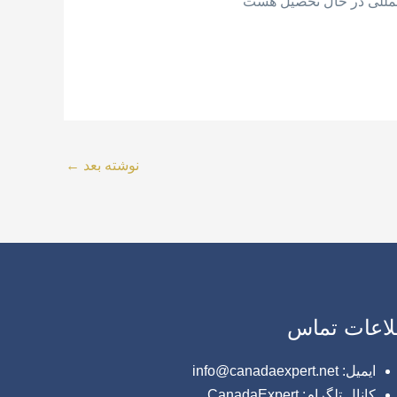
نوشته بعد
←
لاعات تماس
ایمیل: info@canadaexpert.net
کانال تلگرام: CanadaExpert