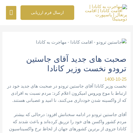
رش
فهرس
ه
ارسال فرم ارزیابی
حتوا
اصلی
پیمایش
نوشته
صحبت های جدید آقای جاستین
ترودو نخست وزیر کانادا
1400-10-25
نخست وزیر کانادا آقای جاستین ترودو در صحبت های جدید خود در
ارتباط با موج ویروس امیکرون اعلام کرد: مردم نسبت به افرادی
که از واکسینه شدن خودداری می‌کنند، نا امید و عصبانی هستند.
آقای جاستین ترودو در ادامه سخنانش افزود: درحالی که بیشتر
مردم کشور واکسن های خود را تزریق کرده‌اند و باعث شدند که
کانادا جزوی از برترین کشورهای جهان از لحاظ نرخ واکسیناسیون