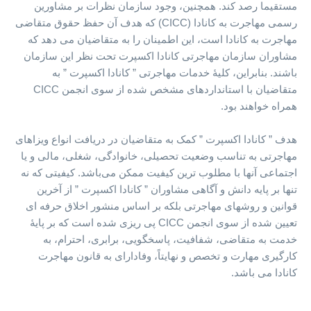
مستقیما رصد کند. همچنین، وجود سازمان نظرات بر مشاورین
رسمی مهاجرت به کانادا (CICC) که هدف آن حفظ حقوق متقاضی
مهاجرت به کانادا است، این اطمینان را به متقاضیان می دهد که
مشاوران سازمان مهاجرتی کانادا اکسپرت تحت نظر این سازمان
باشند. بنابراین، کلیۀ خدمات مهاجرتی ” کانادا اکسپرت ” به
متقاضیان با استانداردهای مشخص شده از سوی انجمن CICC
همراه خواهند بود.
هدف ” کانادا اکسپرت ” کمک به متقاضیان در دریافت انواع ویزاهای
مهاجرتی به تناسب وضعیت تحصیلی، خانوادگی، شغلی، مالی و یا
اجتماعی آنها با مطلوب ترین کیفیت ممکن می‌باشد. کیفیتی که نه
تنها بر پایه دانش و آگاهی مشاوران ” کانادا اکسپرت ” از آخرین
قوانین و روشهای مهاجرتی بلکه بر اساس منشور اخلاق حرفه ای
تعیین شده از سوی انجمن CICC پی ریزی شده است که بر پایۀ
خدمت به متقاضی، شفافیت، پاسخگویی، برابری، احترام، به
کارگیری مهارت و تخصص و نهایتاً، وفادارای به قانون مهاجرت
کانادا می باشد.