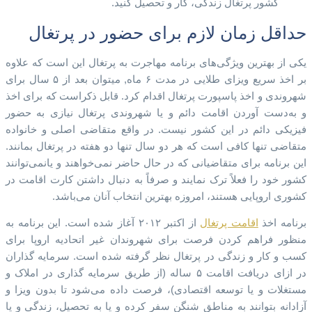
کشور پرتغال زندگی، کار و تحصیل کنید.
حداقل زمان لازم برای حضور در پرتغال
یکی از بهترین ویژگی‌های برنامه مهاجرت به پرتغال این است که علاوه
بر اخذ سریع ویزای طلایی در مدت ۶ ماه, میتوان بعد از ۵ سال برای
شهروندی و اخذ پاسپورت پرتغال اقدام کرد. قابل ذکراست که برای اخذ
و به‌دست آوردن اقامت دائم و یا شهروندی پرتغال نیازی به حضور
فیزیکی دائم در این کشور نیست. در واقع متقاضی اصلی و خانواده
متقاضی تنها کافی است که هر دو سال تنها دو هفته در پرتغال بمانند.
این برنامه برای متقاضیانی که در حال حاضر نمی‌خواهند و یانمی‌توانند
کشور خود را فعلاً ترک نمایند و صرفاً به دنبال داشتن کارت اقامت در
کشوری اروپایی هستند، امروزه بهترین انتخاب آنان می‌باشد.
برنامه اخذ
اقامت پرتغال
از اکتبر ۲۰۱۲ آغاز شده است. این برنامه به
منظور فراهم کردن فرصت برای شهروندان غیر اتحادیه اروپا برای
کسب و کار و زندگی در پرتغال نظر گرفته شده است. سرمایه گذاران
در ازای دریافت اقامت ۵ ساله (از طریق سرمایه گذاری در املاک و
مستغلات و یا توسعه اقتصادی)، فرصت داده می‌شود تا بدون ویزا و
آزادانه بتوانند به مناطق شنگن سفر کرده و یا به تحصیل، زندگی و یا