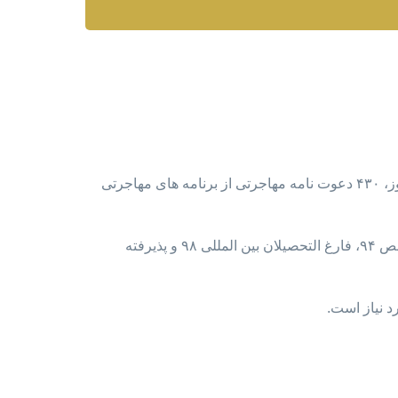
سازمان مهاجرتی استان بریتیش کلمبیا در روز ۱ سپتامبر نتایج جدیدترین پذیرش مهاجرتی خود را منتشر کرده است. بریتیش کلمبیا در این روز، ۴۳۰ دعوت نامه مهاجرتی از برنامه های مهاجرتی
حداقل امتیاز قبولی متقاضیان این پذیرش بین ۷۶ تا ۹۸ بوده است. لازم به توضیح است که امتیاز پذیرفته شدگان در برنامه های نیروی متخصص ۹۴، فارغ التحصیلان بین المللی ۹۸ و پذیرفته
د نیاز است.