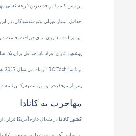
بریتیش کلمبیا در جدیدترین قرعه کشی مهاجرتی خود از برنامه “BC Tech” در ر
حداقل امتیاز قبولی پذيرفته‌شدگان, در این برنام
این برنامه مسیری برای دریافت اقامت دایم کانادا بر
پیشنهاد کاری افراد باید حداقل برای یک سال باشد و در زمان 
برنامه “BC Tech” ازماه می سال 2017 به عنوان یک برنامه آزمایشی آغاز به فعالیت کرد.
پس از موفقیت, این برنامه به یک برنامه 
مهاجرت به کانادا
کشور کانادا
در شمال قاره آمریکا قرار دارد. این کشور دارای ۱۰ استان می باشد, که هر یک از است
بر اساس آخرین سرشماری, جمعیت کانادا در حدود ۳۷ میلیون ن