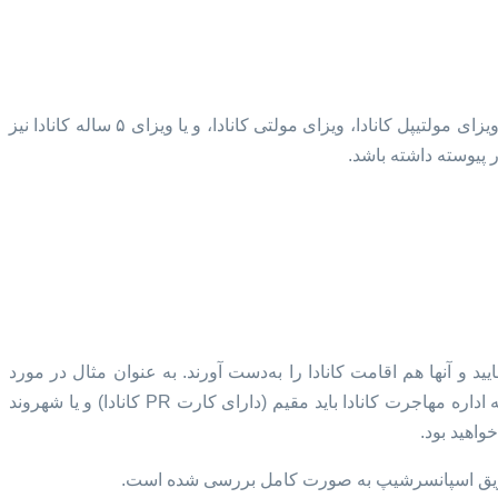
نخستین گام برای ورود به کانادا به هر انگیزه خواه توریستی و یا دیدار از بستگان، دریافت ویزای کانادا میباشد. ویزای کانادا با عناوینی مانند ویزای مولتیپل کانادا، ویزای مولتی کانادا، و یا ویزای ۵ ساله کانادا نیز
همسر پدر و یا مادر خود را اسپانسر نمایید و آنها هم اقامت کانادا را به‌دست آورند. به عنوان مثال در مورد
مهاجرت به کانادا از طریق ازدواج شما به عنوان اسپانسر کننده و همسرتان به عنوان اسپانسر شونده می‌بایست در هنگام ارسال مدارک به اداره مهاجرت کانادا باید مقیم (دارای کارت PR کانادا) و یا شهروند
ا از طریق اسپانسرشیپ به صورت کامل بررسی شده است.