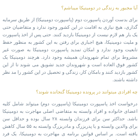
آیا مجبور به زندگی در دومینیکا میباشم؟
برای بدست آوردن پاسپورت دوم (پاسپورت دومینیکا) از طریق سرمایه
گذاری، هیچ نیازی به اقامت در این کشور وجود ندارد و متقاضیان حتی
یک بار هم لازم نیست از دومینیکا بازدید کنند. حتی پس از اخذ پاسپورت
و ملیت دومینیکا، هیچ اجباری برای رفتن به این کشور به منظور حفظ
تابعیت وجود ندارد و امکان تمدید پاسپورت دومینیکا به صورت غیر
مشروط برای تمام شهروندان همیشه وجود دارد. هرچند دومینیکا یک
کشور فوق العاده است و شهروندان جدید تشویق می شوند تا از این
کشور بازدید کنند و بامکان کار، زندگی و تحصیل در این کشور را مد نظر
داشته باشند.
چه افرادی میتوانند در پرونده دومینیکا گنجانده شوند؟
درخواست اخذ پاسپورت دومینیکا (پاسپورت دوم) میتواند شامل کلیه
اعضای خانواده و افراد وابسته به متقاضی اصلی مهاجرت به دومینیکا
باشد. حداکثر سن برای فرزندان وابسته ۲۸ سال بوده و حداقل سن
برای والدین وابسته و یا پدربزرگ و مادربزرگ وابسته به ۵۵ سال کاهش
یافته است. بر اساس قوانین برنامه ی مهاجرت به دومینیکا، یک فرد