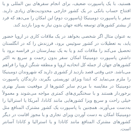
هستید، با یک پاسپورت ضعیف، برای انجام سفرهای بین المللی و یا
افتتاح حساب بانکی در یک کشور خارجی محدودیت‌های زیادی دارید.
سفر با پاسپورت دومینیکا (پاسپورت دوم) این امکان را می‌دهد که فرد
از بیشتر کشورهای توسعه یافته جهان بدون نیاز به ویزا بازدید کند.
به عنوان مثال اگر شخصی بخواهد در یک ملاقات کاری در اروپا حضور
یابد، به تعطیلات در کشور سوئیس برود، فرزندش را که در انگلستان
تحصیل می‌کند را ملاقات کند و یا به یک بیمارستان در فرانسه برود با
داشتن پاسپورت دومینیکا امکان سفر بدون زحمت و سریع به اکثر
کشورهای جهان از جمله کل اتحادیه اروپا و منطقه شنگن اروپا را فراهم
می‌باشد. حتی وقتی قصد بازدید از کشوری دارید که شهروندان دومینیکا
را ملزم می‌نماید که ابتدا ویزای توریستی بگیرند، دارندگان پاسپورت
دومینیکا در مقایسه با مردم سایر کشورها از موقعیت بسیار بهتری
برخوردار هستند و با سختگیری‌های کمتری مواجه می‌شوند و معمولاً
خیلی راحت و سریع ویزا کشورهایی مانند کانادا، آمریکا یا استرالیا را
به‌دست می‌آورند. همچنین با پاسپورت یک کشور مشترک المنافع مثل
دومینیکا امکان به دست آوردن ویزای تجاری و یا مجوز اقامت در دیگر
کشورهای مشترک المنافع مانند کانادا و یا استرالیا و کانادا آسانتر
است.