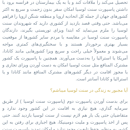
تحصیل می‌کند را ملاقات کند و یا به یک بیمارستان در فرانسه برود با
داشتن پاسپورت سنت لوسیا امکان سفر بدون زحمت و سریع به اکثر
کشورهای جهان از جمله کل اتحادیه اروپا و منطقه شنگن اروپا را فراهم
می‌باشد. حتی وقتی قصد بازدید از کشوری دارید که شهروندان سنت
لوسیا را ملزم می‌نماید که ابتدا ویزای توریستی بگیرند، دارندگان
پاسپورت سنت لوسیا در مقایسه با مردم سایر کشورها از موقعیت
بسیار بهتری برخوردار هستند و با سختگیری‌های کمتری مواجه
می‌شوند و معمولاً خیلی راحت و سریع ویزا کشورهایی مانند کانادا،
آمریکا یا استرالیا را به‌دست می‌آورند. همچنین با پاسپورت یک کشور
مشترک المنافع مثل سنت لوسیا امکان به دست آوردن ویزای تجاری و
یا مجوز اقامت در دیگر کشورهای مشترک المنافع مانند کانادا و یا
استرالیا و کانادا آسانتر است.
آیا مجبور به زندگی در سنت لوسیا میباشم؟
برای بدست آوردن پاسپورت دوم (پاسپورت سنت لوسیا ) از طریق
سرمایه گذاری، هیچ نیازی به اقامت در این کشور وجود ندارد و
متقاضیان حتی یک بار هم لازم نیست از سنت لوسیا بازدید کنند. حتی
پس از اخذ پاسپورت و ملیت دومینیکا، هیچ اجباری برای رفتن به این
کشور به منظور حفظ تابعیت وجود ندارد و امکان تمدید پاسپورت سنت