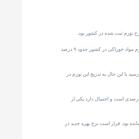
از اصلی ترین دلایل کاهش نرخ تورم، پایین آمدن حدود ۱۸ درصدی نرخ بنزین بود. لازم به توضیح است که نرخ تورم مواد خوراکی در کشور حدود ۹ درصد
د افزایش چشم گیر نرخ تورم خود بود به طوری که تورم در این سال به عدد ۸.۱ درصد رسید با این حال به تدریج این تورم در
رم ثبت شده در سال جدید با هدف بانک مرکزی مغايرت دارد. هدف بانک مرکزی کانادا رسیدن به تورم ۲ درصدی است و احتمال دارد یکی از
کزی کانادا چند ماه پیش با افزایش ۰.۲۵ درصدی نرخ بهره آن را به ۴.۵ درصد رسانده بود. قرار است نرخ بهره جدید در