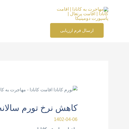
رش
ه
حتوا
ارسال فرم ارزیابی
پیمایش
نوشته
کاهش نرخ تورم سالانه د
1402-04-06