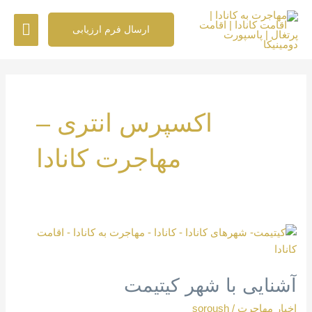
رش
فهرس
ه
ارسال فرم ارزیابی
حتوا
اصلی
اکسپرس انتری –
مهاجرت کانادا
آشنایی
با
شهر
آشنایی با شهر کیتیمت
کیتیمت
اخبار مهاجرت
/
soroush