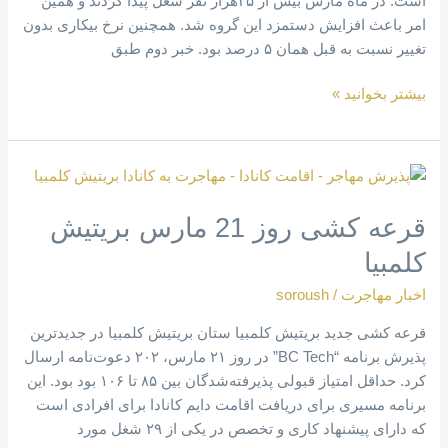
است. در ماه مارس بیش از ۳۵هزار نفر شغل پیدا کردند و همین
امر باعث افزایش دستمزد این گروه شد. همچنین نرخ بیکاری بدون
تغییر نسبت به قبل همان ۵ درصد بود. خبر دوم طبق
بیشتر بخوانید »
قرعه
کشی
قرعه کشی روز 21 مارس بریتیش
روز
21
کلمبیا
مارس
بریتیش
اخبار مهاجرت
/
soroush
کلمبیا
قرعه کشی جدید بریتیش کلمبیا ستان بریتیش کلمبیا در جدیدترین
پذیرش برنامه “BC Tech” در روز ۲۱ مارس، ۲۰۲ دعوت‌نامه ارسال
کرد. حداقل امتیاز قبولی پذيرفته‌شدگان بین ۸۵ تا ۱۰۶ بود بود. این
برنامه مسیری برای دریافت اقامت دایم کانادا برای افرادی است
که دارای پیشنهاد کاری و تخصص در یکی از ۲۹ شغل مورد