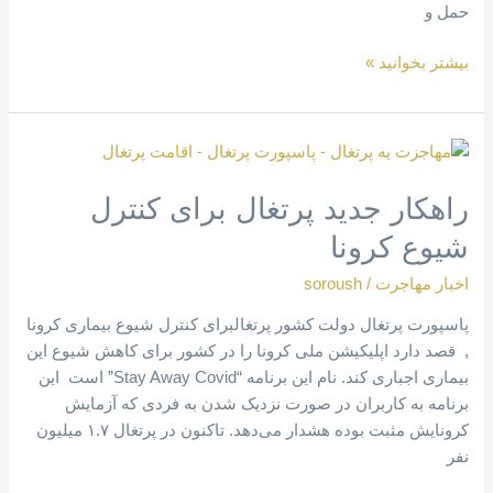
حمل و
بیشتر بخوانید »
راهکار
جدید
راهکار جدید پرتغال برای کنترل
پرتغال
برای
شیوع کرونا
کنترل
شیوع
اخبار مهاجرت
/
soroush
کرونا
پاسپورت پرتغال دولت کشور پرتغالبرای کنترل شیوع بیماری کرونا
, قصد دارد اپلیکیشن ملی کرونا را در کشور برای کاهش شیوع این
بیماری اجباری کند. نام این برنامه “Stay Away Covid” است این
برنامه به کاربران در صورت نزدیک شدن به فردی که آزمایش
کرونایش مثبت بوده هشدار می‌دهد. تاکنون در پرتغال ۱.۷ میلیون
نفر