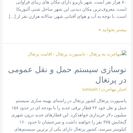
۸۰ هزار نفر است. شهر باریرو دارای مکان های زیبای فراوانی
است. معروف‌ترین مکان دیدنی این شهر ساحل شنی آلبوریکا
است. با توجه به آب و هوای آفتابی شهر, سالانه هزارن نفر از […]
بیشتر بخوانید »
نوسازی
سیستم
نوسازی سیستم حمل و نقل عمومی
حمل
و
در پرتغال
نقل
عمومی
اخبار مهاجرت
/
soroush
در
پاسپورت پرتغال کشور پرتغال در راستای بهینه سازی سیستم
پرتغال
حمل و نقل خود ۲۲ قطار برقی جدید را با بودجه ای در حدود ۱۵۸
میلیون دلار خریداری خواهد‌کرد. این قطارهای جدید درون شهری
گنجایش ۳۷۵ نفر را خواهند داشت و سرعتشان تا حدود ۱۶۰
کیلومتر میرسد‌. کشور پرتغال دارای یکی از برترین سیستم‌های