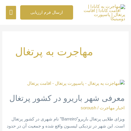
رش
فهرس
ه
ارسال فرم ارزیابی
حتوا
اصلی
مهاجرت به پرتغال
معرفی
شهر
معرفی شهر باریرو در کشور پرتغال
باریرو
در
اخبار مهاجرت
/
soroush
کشور
پرتغال
ویزای طلایی پرتغال باریرو”Barreiro” نام شهری در کشور پرتغال
است. این شهر در نزدیکی لیسبون واقع شده و جمعیت آن در حدود