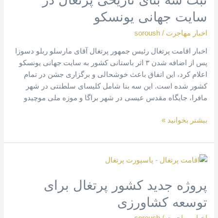
تاریخی
سایت جهانی یونسکو
پرتغال
در
اخبار مهاجرت
/
soroush
سایت
اخبار اقامت پرتغال رئیس جمهور پرتغال آقای مارسلو ربلو دسوزا
جهانی
پس از اضافه شدن ۳ اثر باستانی کشور به سایت جهانی یونسکو
یونسکو
اعلام کرد، این اتفاق باعث خوشحالی و برگزاری جشن در تمام
کشور شده است. این سه بنا شامل کلیسای سلطنتی در شهر
مافرا، جایگاه مقدس عیسی در شهر براگا و موزه ملی موچیدو
بیشتر بخوانید »
پروژه
جدید
پروژه جدید کشور پرتغال برای
کشور
پرتغال
توسعه کشاورزی
برای
توسعه