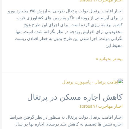
اخبار مهاجرت
/
soroush
کشاورزی
اخبار اقامت پرتغال دولت پرتغال طرحی به ارزش ۴/۵ میلیارد یورو
را برای آبرسانی از رودخانه تاگو به زمین های کشاورزی غرب
کشور برنامه ریزی کرده است‌‌. برای اجرای این طرح هیچ
محدودیتی برای افزایش بودجه در نظر نگرفته شده است. تنها
نگرانی دولت، اجرا شدن این طرح بدون به خطر افتادن زیست
محیط این
بیشتر بخوانید »
کاهش
اجاره
کاهش اجاره مسکن در پرتغال
مسکن
در
اخبار مهاجرت
/
soroush
پرتغال
اخبار اقامت پرتغال دولت پرتغال به منظور در نظر گرفتن شرایط
اجاره نشین ها تصمیم به کاهش چند درصدی اجاره بها در سال