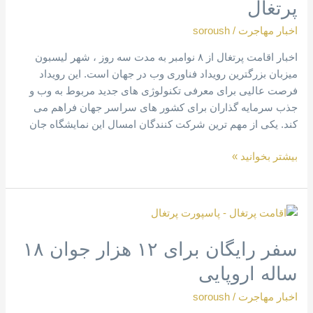
پرتغال
در
پرتغال
اخبار مهاجرت
/
soroush
اخبار اقامت پرتغال از ۸ نوامبر به مدت سه روز ، شهر لیسبون
میزبان بزرگترین رویداد فناوری وب در جهان است. این رویداد
فرصت عالیی برای معرفی تکنولوژی های جدید مربوط به وب و
جذب سرمایه گذاران برای کشور های سراسر جهان فراهم می
کند. یکی از مهم ترین شرکت کنندگان امسال این نمایشگاه جان
بیشتر بخوانید »
سفر
رایگان
سفر رایگان برای ۱۲ هزار جوان ۱۸
برای
۱۲
ساله اروپایی
هزار
جوان
اخبار مهاجرت
/
soroush
۱۸