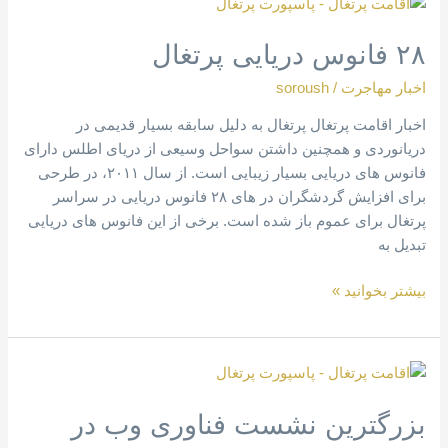
۲۸
فانوس
۲۸ فانوس دریایی پرتغال
دریایی
پرتغال
اخبار مهاجرت
/
soroush
اخبار اقامت پرتغال پرتغال به دلیل سابقه بسیار قدیمی در
دریانوردی و همچنین داشتن سواحل وسیعی از دریای اطلس دارای
فانوس های دریایی بسیار زیبایی است. از سال ۲۰۱۱، در طرحی
برای افزایش گردشگران در های ۲۸ فانوس دریایی در سراسر
پرتغال برای عموم باز شده است. برخی از این فانوس های دریایی
تبدیل به
بیشتر بخوانید »
بزرگترین
نشست
بزرگترین نشست فناوری وب در
فناوری
وب