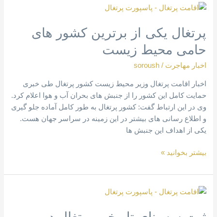
پرتغال
یکی
پرتغال یکی از برترین کشور های
از
برترین
حامی محیط زیست
کشور
های
اخبار مهاجرت
/
soroush
حامی
اخبار اقامت پرتغال وزیر محیط زیست کشور پرتغال طی خبری
محیط
حمایت کامل این کشور را از جنبش های بحران آب و هوا اعلام کرد.
زیست
وی در این ارتباط گفت: کشور پرتغال به طور کامل آماده جلو گیری
و اطلاع رسانی های بیشتر در این زمینه در سراسر جهان هست.
یکی از اهداف این جنبش ها
بیشتر بخوانید »
ثبت
سه
ثبت سه بنای تاریخی پرتغال در
بنای