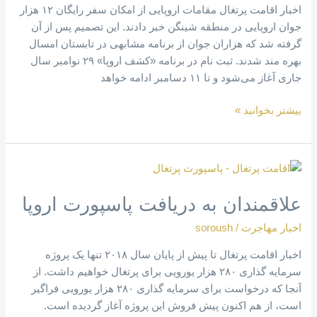
اخبار اقامت پرتغال مقامات اروپایی از امکان سفر رایگان ۱۲ هزار
ساله
جوان اروپایی در منطقه شینگن خبر دادند. این تصمیم پس از آن
اروپایی
گرفته شد که هزاران جوان از برنامه مشابهی در تابستان امسال
بهره مند شدند. ثبت نام در برنامه «کشف اروپا» ۲۹ نوامبر سال
جاری آغاز می‌شود و تا ۱۱ دسامبر ادامه خواهد
بیشتر بخوانید »
علاقمندان
به
علاقمندان به دریافت پاسپورت اروپا
دریافت
پاسپورت
اخبار مهاجرت
/
soroush
اروپا
اخبار اقامت پرتغال تا پیش از پایان سال ۲۰۱۸ تنها یک پروژه
سرمایه گذاری ۲۸۰ هزار یورویی برای پرتغال خواهیم داشت. از
آنجا که درخواست برای سرمایه گذاری ۲۸۰ هزار یورویی فراگیر
است، از هم اکنون پیش فروش این پروژه آغاز گردیده است.