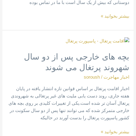
دوستانی که بیش از یک سال است با ما در تماس بوده
بیشتر بخوانید »
بچه
های
بچه های خارجی پس از دو سال
خارجی
پس
شهروند پرتغال می شوند
از
دو
اخبار مهاجرت
/
soroush
سال
اخبار اقامت پرتغال بر اساس قوانین تازه انتشار یافته در پایان
شهروند
هفته جاری، روند دست یابی ملیت های غیر پرتغالی به شهروندی
پرتغال
پرتغال آسان تر شده است.یکی از تغییرات کلیدی بر روی بچه های
می
خارجی متمرکز شده که می توانند تنها پس از دو سال سکونت در
شوند
کشور پاسپورت پرتغال را بدست آورند در حالیکه
بیشتر بخوانید »