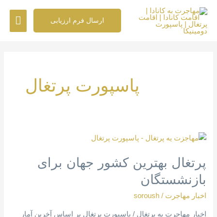
رش
فهرس
ه
ارسال فرم ارزیابی
حتوا
اصلی
صفحه‌بندی
نوشته
پاسپورت پرتغال
پرتغال
بهترین
پرتغال بهترین کشور جهان برای
کشور
جهان
بازنشستگان
برای
بازنشستگان
اخبار مهاجرت
/
soroush
اخبار مهاجرت به پرتغال / پاسپورت پرتغال بر اساس آخرین آمار